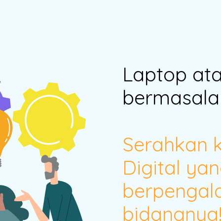
Laptop at
bermasala
Serahkan 
Digital yan
berpengal
bidangnya