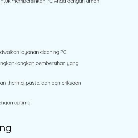
ru untuk membersihkan PC Anda dengan aman
dwalkan layanan cleaning PC.
 langkah-langkah pembersihan yang
ian thermal paste, dan pemeriksaan
engan optimal.
ang