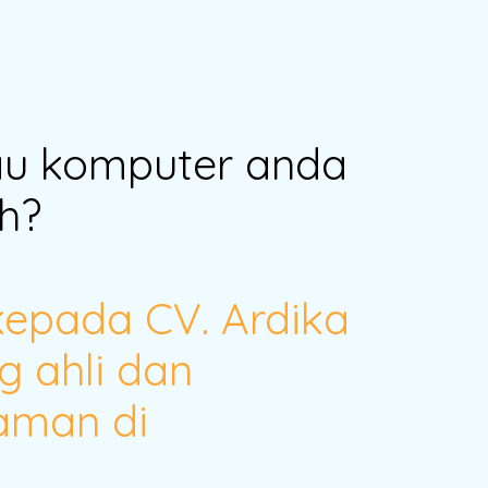
au komputer anda
h?
kepada CV. Ardika
g ahli dan
aman di
!