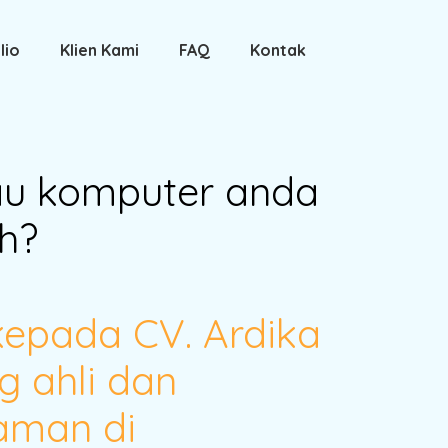
lio
Klien Kami
FAQ
Kontak
au komputer anda
h?
kepada CV. Ardika
g ahli dan
aman di