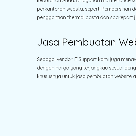
kebutuhan Anda. Di layanan maintenance ko
perkantoran swasta, seperti Pembersihan d
penggantian thermal pasta dan sparepart ji
Jasa Pembuatan Web
Sebagai vendor IT Support kami juga men
dengan harga yang terjangkau sesuai denga
khususnya untuk jasa pembuatan website ap