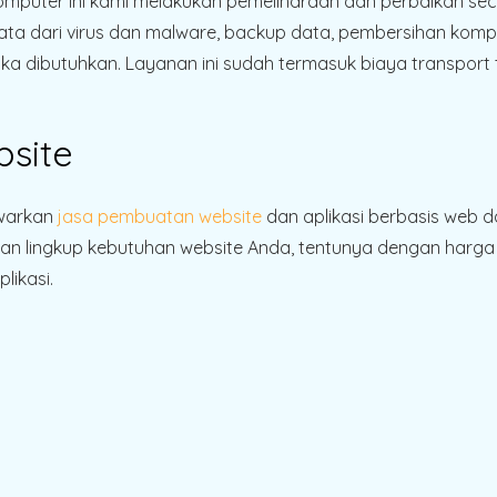
mputer ini kami melakukan pemeliharaan dan perbaikan sec
ata dari virus dan malware, backup data, pembersihan komp
ka dibutuhkan. Layanan ini sudah termasuk biaya transport t
site
awarkan
jasa pembuatan website
dan aplikasi berbasis web d
n lingkup kebutuhan website Anda, tentunya dengan harga 
likasi.