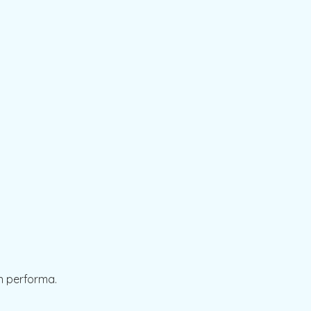
.
n performa.