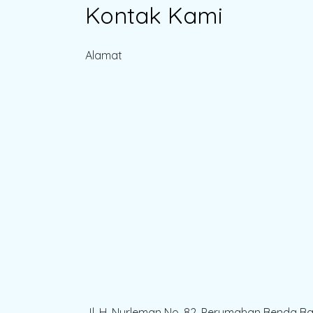
Kontak Kami
Alamat
Jl. H. Nurleman No. 82, Perumahan Benda B