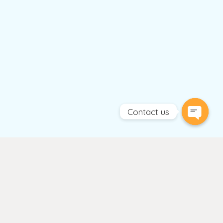
Contact us
Open
chaty