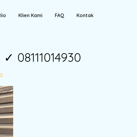
lio
Klien Kami
FAQ
Kontak
 ✓ 08111014930
30