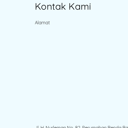
Kontak Kami
Alamat
Jl. H. Nurleman No. 82, Perumahan Benda B