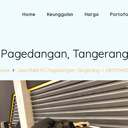
Home
Keunggulan
Harga
Portofo
 Pagedangan, Tangerang
Home
Jasa Rakit PC Pagedangan, Tangerang ✓ 081110149