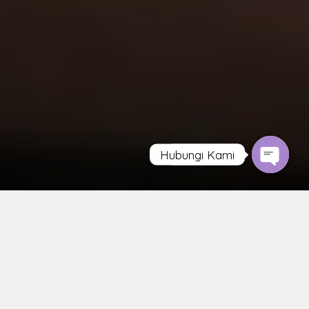
Hubungi Kami
Contact us
Open
Open
chaty
chaty