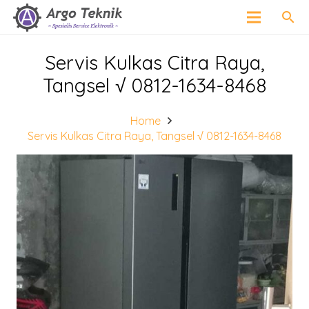
search
Servis Kulkas Citra Raya,
Tangsel √ 0812-1634-8468
Home
Servis Kulkas Citra Raya, Tangsel √ 0812-1634-8468