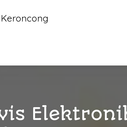
s Keroncong
vis Elektroni