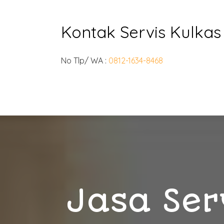
Kontak Servis Kulka
No Tlp/ WA :
0812-1634-8468
Jasa Ser