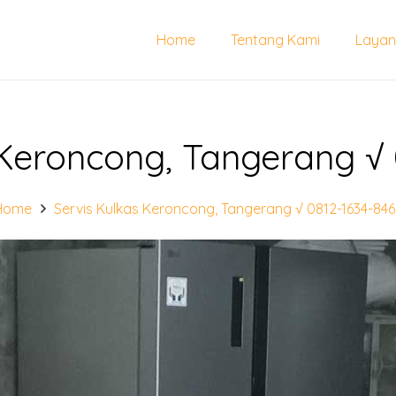
Home
Tentang Kami
Layan
 Keroncong, Tangerang √ 
Home
Servis Kulkas Keroncong, Tangerang √ 0812-1634-84