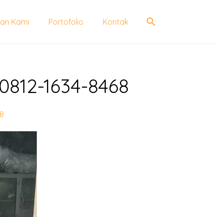
search
an Kami
Portofolio
Kontak
0812-1634-8468
68