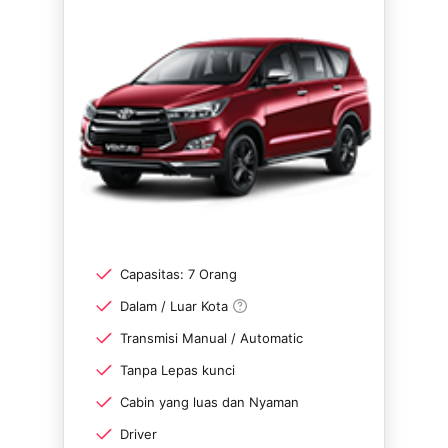
Capasitas: 7 Orang
Dalam / Luar Kota
Transmisi Manual / Automatic
Tanpa Lepas kunci
Cabin yang luas dan Nyaman
Driver