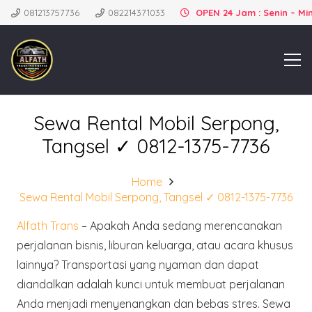
081213757736
082214371033
OPEN 24 Jam : Senin – Mi
Sewa Rental Mobil Serpong,
Tangsel ✓ 0812-1375-7736
Home
Sewa Rental Mobil Serpong, Tangsel ✓ 0812-1375-7736
Alfath Trans
– Apakah Anda sedang merencanakan
perjalanan bisnis, liburan keluarga, atau acara khusus
lainnya? Transportasi yang nyaman dan dapat
diandalkan adalah kunci untuk membuat perjalanan
Anda menjadi menyenangkan dan bebas stres. Sewa