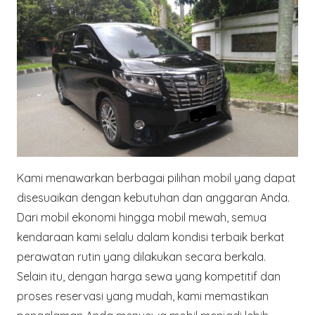
Kami menawarkan berbagai pilihan mobil yang dapat
disesuaikan dengan kebutuhan dan anggaran Anda.
Dari mobil ekonomi hingga mobil mewah, semua
kendaraan kami selalu dalam kondisi terbaik berkat
perawatan rutin yang dilakukan secara berkala.
Selain itu, dengan harga sewa yang kompetitif dan
proses reservasi yang mudah, kami memastikan