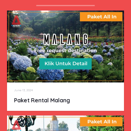
June 13, 2024
Paket Rental Malang