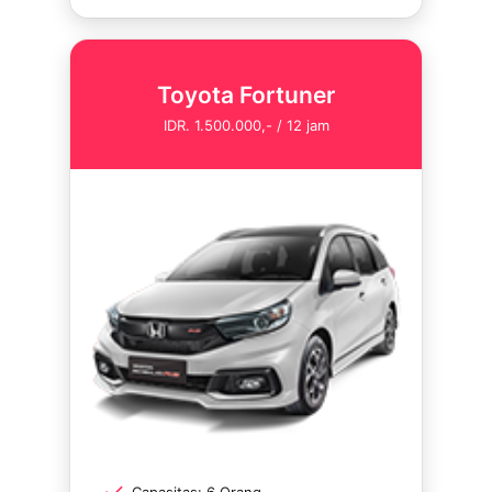
Toyota Fortuner
IDR. 1.500.000,- / 12 jam
Capasitas: 6 Orang