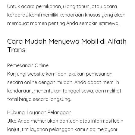
Untuk acara pernikahan, ulang tahun, atau acara
korporat, kami memiliki kendaraan khusus yang akan
membuat momen penting Anda semakin istimewa.
Cara Mudah Menyewa Mobil di Alfath
Trans
Pemesanan Online
Kunjungi website kami dan lakukan pemesanan
secara online dengan mudah. Anda dapat memilih
kendaraan, menentukan tanggal sewa, dan melihat
total biaya secara langsung.
Hubungi Layanan Pelanggan
Jika Anda memerlukan bantuan atau informasi lebih
lanjut, tim layanan pelanggan kami siap melayani