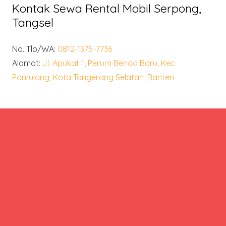
Kontak Sewa Rental Mobil Serpong,
Tangsel
No. Tlp/WA:
0812-1375-7736
Alamat:
Jl. Apukat 1, Perum Benda Baru, Kec.
Pamulang, Kota Tangerang Selatan, Banten