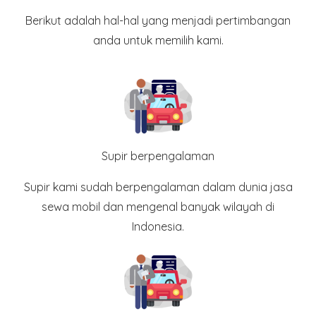
Berikut adalah hal-hal yang menjadi pertimbangan
anda untuk memilih kami.
Supir berpengalaman
Supir kami sudah berpengalaman dalam dunia jasa
sewa mobil dan mengenal banyak wilayah di
Indonesia.