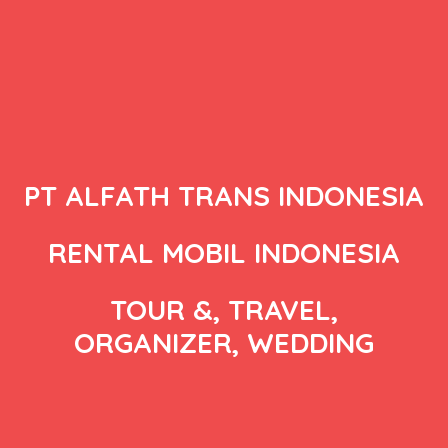
PT ALFATH TRANS INDONESIA
RENTAL MOBIL INDONESIA
TOUR &, TRAVEL,
ORGANIZER, WEDDING