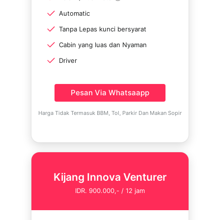
Automatic
Tanpa Lepas kunci bersyarat
Cabin yang luas dan Nyaman
Driver
Pesan Via Whatsaapp
Harga Tidak Termasuk BBM, Tol, Parkir Dan Makan Sopir
Kijang Innova Venturer
IDR. 900.000,- / 12 jam