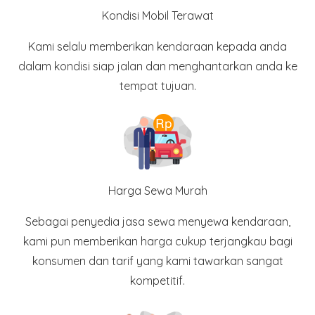
Kondisi Mobil Terawat
Kami selalu memberikan kendaraan kepada anda
dalam kondisi siap jalan dan menghantarkan anda ke
tempat tujuan.
Harga Sewa Murah
Sebagai penyedia jasa sewa menyewa kendaraan,
kami pun memberikan harga cukup terjangkau bagi
konsumen dan tarif yang kami tawarkan sangat
kompetitif.