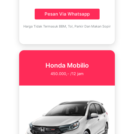
Pesan Via Whatsapp
Harga Tidak Termasuk BBM, Tol, Parkir Dan Makan Sopir
Honda Mobilio
450.000,- /12 jam