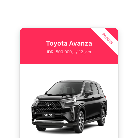
Popular
Toyota Avanza
IDR. 500.000,- / 12 jam