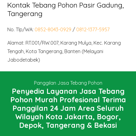
Kontak Tebang Pohon Pasir Gadung,
Tangerang
No. Tlp/WA:
0852-8043-0929
/
0812-1377-5957
Alamat: RT.001/RW.007, Karang Mulya, Kec. Karang
Tengah, Kota Tangerang, Banten (Melayani
Jabodetabek)
Panggilan Jasa Tebang Pohon
Penyedia Layanan Jasa Tebang
Pohon Murah Profesional Terima
Panggilan 24 Jam Area Seluruh
Wilayah Kota Jakarta, Bogor,
Depok, Tangerang & Bekasi