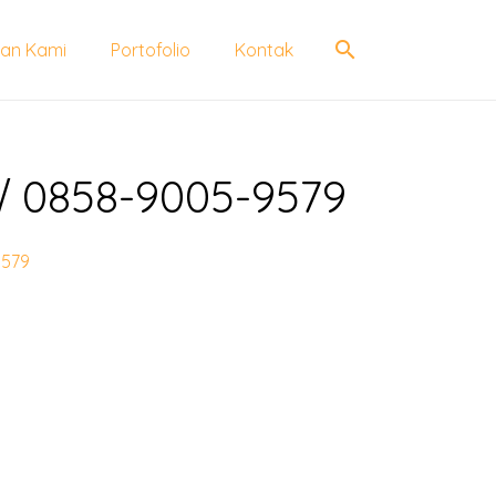
search
an Kami
Portofolio
Kontak
 √ 0858-9005-9579
9579