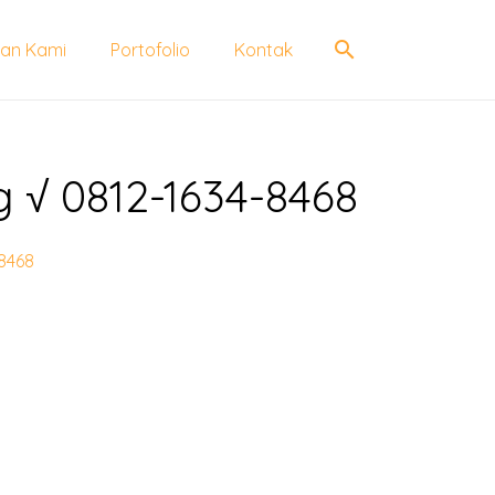
search
an Kami
Portofolio
Kontak
 √ 0812-1634-8468
-8468