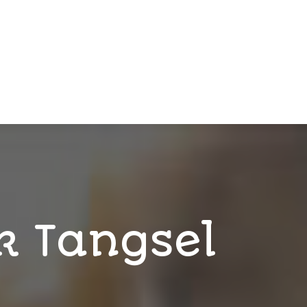
k Tangsel
g