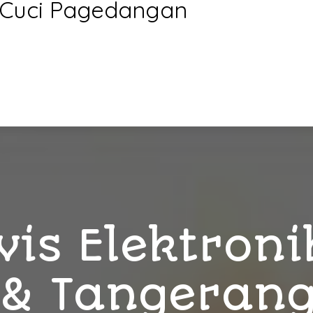
n Cuci Pagedangan
vis Elektroni
& Tangeran