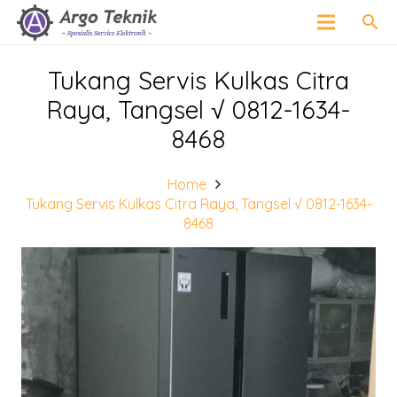
search
Tukang Servis Kulkas Citra
Raya, Tangsel √ 0812-1634-
8468
Home
Tukang Servis Kulkas Citra Raya, Tangsel √ 0812-1634-
8468