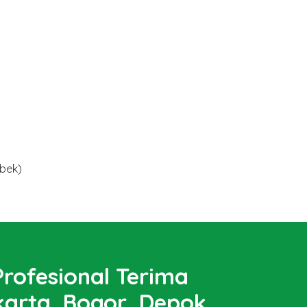
abek)
rofesional Terima
arta, Bogor, Depok,