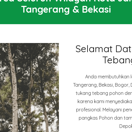
Tangerang & Bekasi
Selamat Dat
Teban
Anda membutuhkan la
Tangerang, Bekasi, Bogor,
tukang tebang pohon deng
karena kami menyediaka
profesional. Melayani p
pangkas Pohon dan taman
Depok