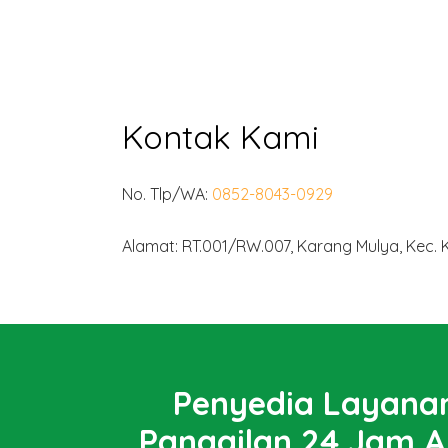
Kontak Kami
No. Tlp/WA:
0852-8043-0929
Alamat: RT.001/RW.007, Karang Mulya, Kec.
Penyedia Layanan
Panggilan 24 Jam A