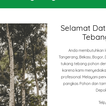
Selamat Dat
Teban
Anda membutuhkan la
Tangerang, Bekasi, Bogor,
tukang tebang pohon deng
karena kami menyediaka
profesional. Melayani p
pangkas Pohon dan taman
Depok
Tel