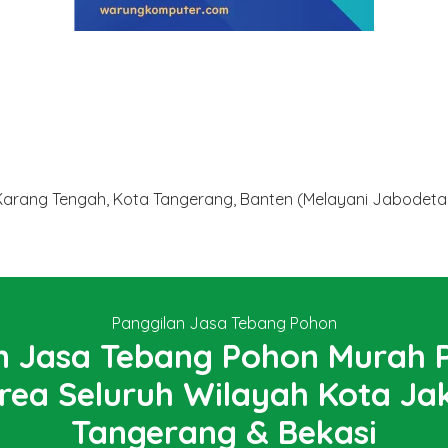
 Karang Tengah, Kota Tangerang, Banten (Melayani Jabodet
Panggilan Jasa Tebang Pohon
 Jasa Tebang Pohon Murah P
rea Seluruh Wilayah Kota Jak
Tangerang & Bekasi