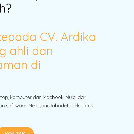
h?
kepada CV. Ardika
g ahli dan
aman di
!
ptop, komputer dan Macbook. Mulai dari
n software. Melayani Jabodetabek untuk
KONTAK