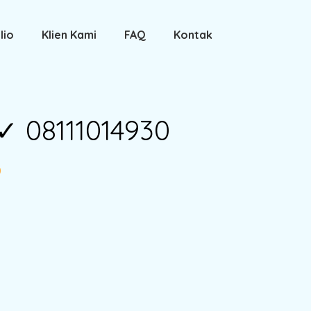
lio
Klien Kami
FAQ
Kontak
✓ 08111014930
0