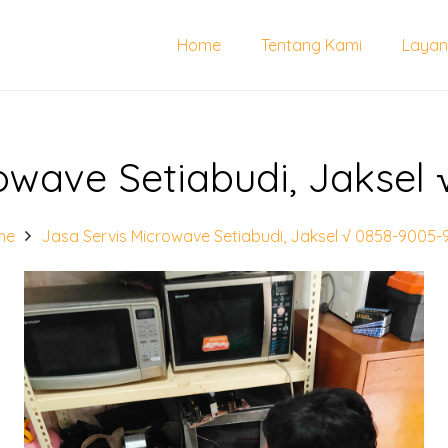
Home
Tentang Kami
Layan
owave Setiabudi, Jaksel
me
Jasa Servis Microwave Setiabudi, Jaksel √ 0858-9005-