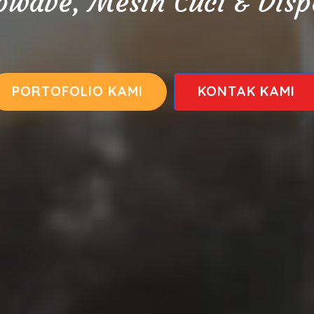
owave, Mesin Cuci & Disp
PORTOFOLIO KAMI
KONTAK KAMI