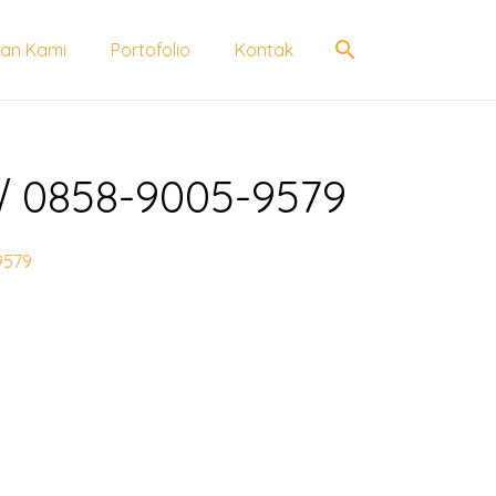
search
an Kami
Portofolio
Kontak
 √ 0858-9005-9579
9579