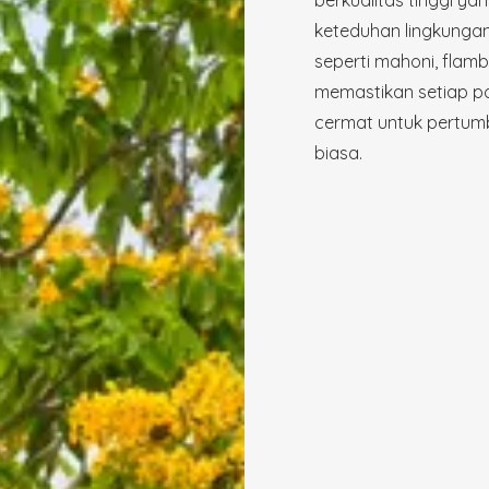
keteduhan lingkungan
seperti mahoni, flam
memastikan setiap po
cermat untuk pertum
biasa.