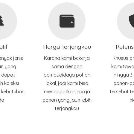
atif
Harga Terjangkau
Retens
nyak jenis
Karena kami bekerja
Khusus p
in yang
sama dengan
kami tawa
 dapat
pembudidaya pohon
hingga 3
 koleksi
lokal, jadi kami bisa
pohon-p
 kebutuhan
mendapatkan harga
tersebut t
da
pohon yang jauh lebih
h
terjangkau