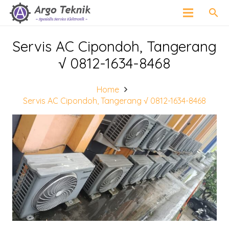
search
Servis AC Cipondoh, Tangerang
√ 0812-1634-8468
Home
Servis AC Cipondoh, Tangerang √ 0812-1634-8468