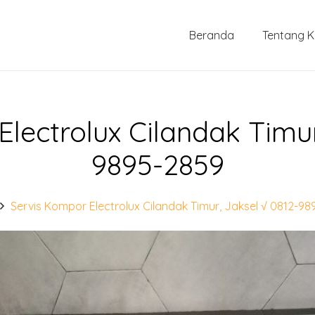
Beranda
Tentang 
lectrolux Cilandak Timur
9895-2859
Servis Kompor Electrolux Cilandak Timur, Jaksel √ 0812-9