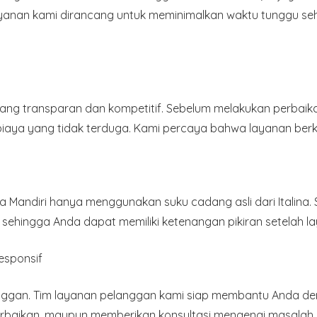
ayanan kami dirancang untuk meminimalkan waktu tunggu s
g transparan dan kompetitif. Sebelum melakukan perbaika
biaya yang tidak terduga. Kami percaya bahwa layanan berku
a Mandiri hanya menggunakan suku cadang asli dari Italina.
, sehingga Anda dapat memiliki ketenangan pikiran setelah la
esponsif
ggan. Tim layanan pelanggan kami siap membantu Anda den
rbaikan, maupun memberikan konsultasi mengenai masalah