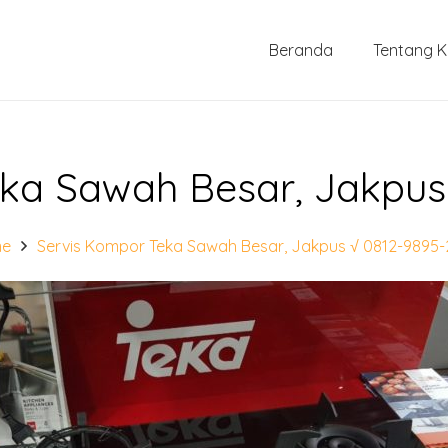
Beranda
Tentang 
ka Sawah Besar, Jakpus
me
Servis Kompor Teka Sawah Besar, Jakpus √ 0812-9895