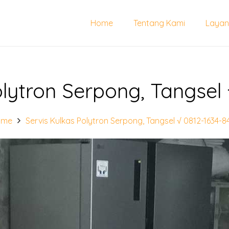
Home
Tentang Kami
Layan
olytron Serpong, Tangsel 
ome
Servis Kulkas Polytron Serpong, Tangsel √ 0812-1634-8