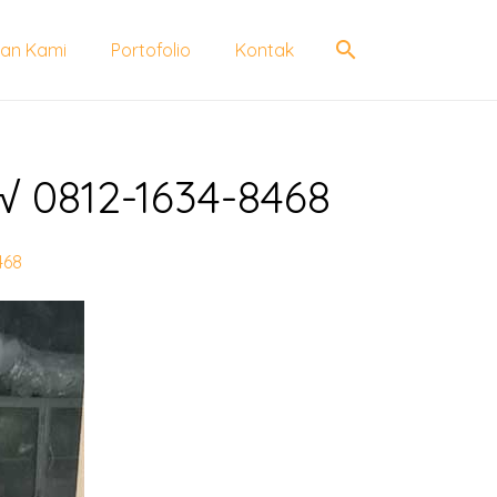
search
an Kami
Portofolio
Kontak
√ 0812-1634-8468
468