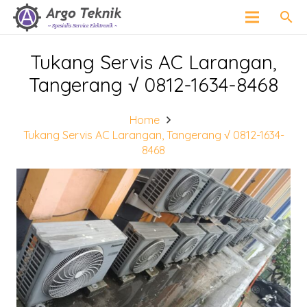
search
Tukang Servis AC Larangan,
Tangerang √ 0812-1634-8468
Home
Tukang Servis AC Larangan, Tangerang √ 0812-1634-
8468