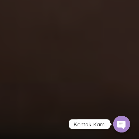
Kontak Kami
Contact us
Open
Open