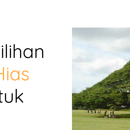
lihan
ias
tuk