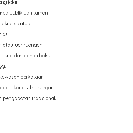
ng jalan.
rea publik dan taman.
kna spiritual.
ias.
 atau luar ruangan.
indung dan bahan baku.
gi.
i kawasan perkotaan.
agai kondisi lingkungan.
n pengobatan tradisional.